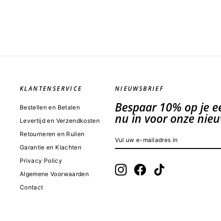
KLANTENSERVICE
NIEUWSBRIEF
Bespaar 10% op je eer
Bestellen en Betalen
nu in voor onze nieu
Levertijd en Verzendkosten
Retourneren en Ruilen
VUL
INSCHRIJVEN
UW
Garantie en Klachten
E-
MAILADRES
Privacy Policy
IN
Instagram
Facebook
TikTok
Algemene Voorwaarden
Contact