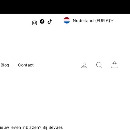
Valuta
Nederland (EUR €)
Facebook
TikTok
Instagram
Inloggen
Zoeken
Wink
Blog
Contact
nieuw leven inblazen? Bij Sevaes