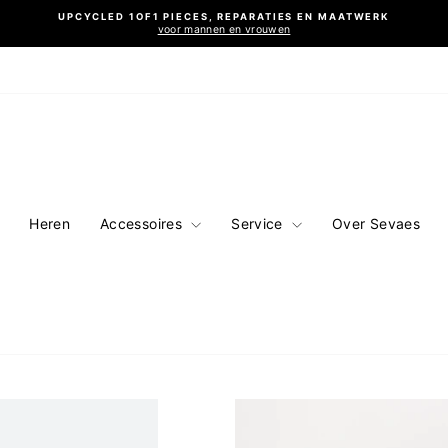
UPCYCLED 1OF1 PIECES, REPARATIES EN MAATWERK
voor mannen en vrouwen
Diavoorstelling
pauzeren
Heren
Accessoires
Service
Over Sevaes