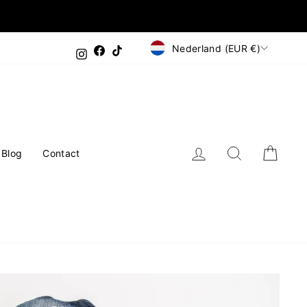
Valuta
Nederland (EUR €)
Facebook
TikTok
Instagram
Inloggen
Zoeken
Wink
Blog
Contact