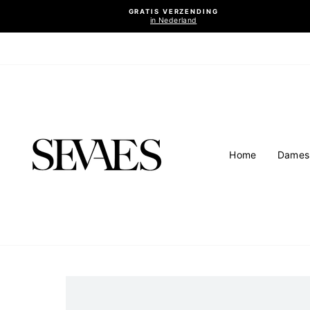
Ga
GRATIS VERZENDING
naar
in Nederland
inhoud
Home
Dames