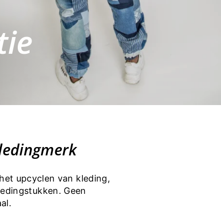
tie
kledingmerk
het upcyclen van kleding,
ledingstukken. Geen
al.