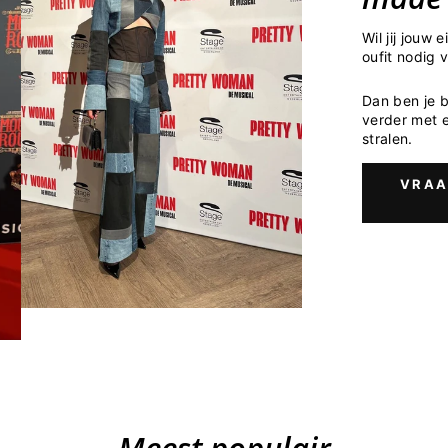
Wil jij jouw
oufit nodig 
Dan ben je b
verder met e
stralen.
VRAA
Meest populair