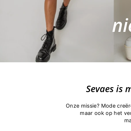
ni
Sevaes is 
Onze missie? Mode creëre
maar ook op het ve
ma