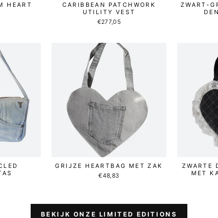
M HEART
CARIBBEAN PATCHWORK
ZWART-G
UTILITY VEST
DEN
€277,05
CLED
GRIJZE HEARTBAG MET ZAK
ZWARTE 
TAS
MET K
€48,83
BEKIJK ONZE LIMITED EDITIONS