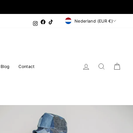
Valuta
Nederland (EUR €)
Facebook
TikTok
Instagram
Inloggen
Zoeken
Wink
Blog
Contact