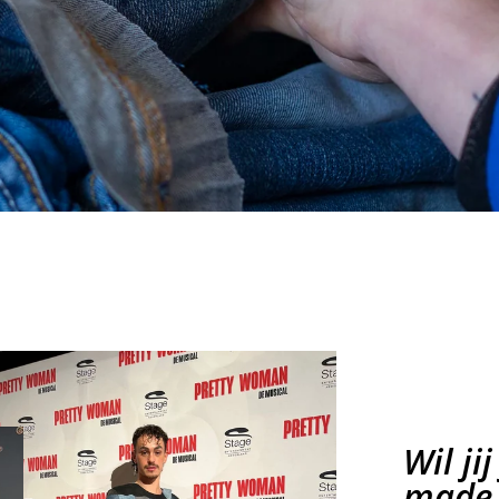
Wil ji
made 