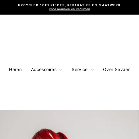
UPCYCLED 1OF1 PIECES, REPARATIES EN MAATWERK
voor mannen en vrouwen
Diavoorstelling
pauzeren
Heren
Accessoires
Service
Over Sevaes