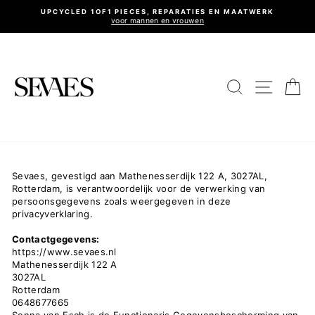
Ga
UPCYCLED 1OF1 PIECES, REPARATIES EN MAATWERK
naar
voor mannen en vrouwen
Diavoorstelling
inhoud
pauzeren
Site nav
Zoeken
Wi
Sevaes, gevestigd aan Mathenesserdijk 122 A, 3027AL,
Rotterdam, is verantwoordelijk voor de verwerking van
persoonsgegevens zoals weergegeven in deze
privacyverklaring.
Contactgegevens:
https://www.sevaes.nl
Mathenesserdijk 122 A
3027AL
Rotterdam
0648677665