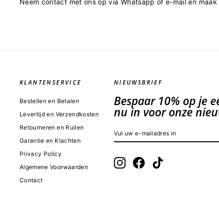
Neem contact met ons op via
Whatsapp
of
e-mail
en maak e
KLANTENSERVICE
NIEUWSBRIEF
Bespaar 10% op je eer
Bestellen en Betalen
nu in voor onze nieu
Levertijd en Verzendkosten
Retourneren en Ruilen
VUL
INSCHRIJVEN
UW
Garantie en Klachten
E-
MAILADRES
Privacy Policy
IN
Instagram
Facebook
TikTok
Algemene Voorwaarden
Contact