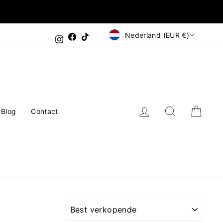
Valuta
Nederland (EUR €)
Facebook
TikTok
Instagram
Inloggen
Zoeken
Wink
Blog
Contact
SOORT