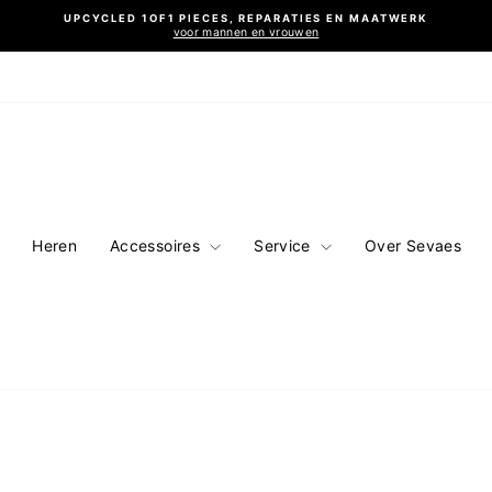
UPCYCLED 1OF1 PIECES, REPARATIES EN MAATWERK
voor mannen en vrouwen
Diavoorstelling
pauzeren
Heren
Accessoires
Service
Over Sevaes