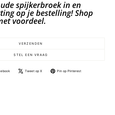
oude spijkerbroek in en
ing op je bestelling! Shop
et voordeel.
VERZENDEN
STEL EEN VRAAG
Deel
Tweet
Pin
cebook
Tweet op X
Pin op Pinterest
op
op
op
facebook
X
Pinterest