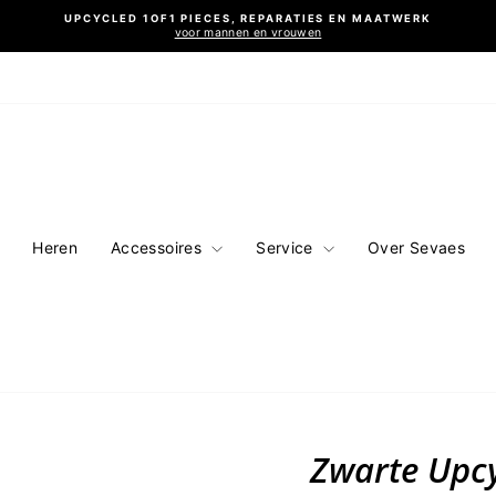
UPCYCLED 1OF1 PIECES, REPARATIES EN MAATWERK
voor mannen en vrouwen
Diavoorstelling
pauzeren
Heren
Accessoires
Service
Over Sevaes
Zwarte Upc