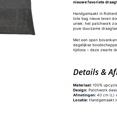
nieuwe favoriete draagt
Handgemaakt in Rotterda
tote bag nieuw leven do
uniek: het patchwork zor
jouw duurzame draagtas 
Met een open bovenkant 
dagelijkse boodschappen
tijdloos – deze zwarte de
Details & A
Materiaal:
100% upcycle
Design:
Patchwork desig
Afmetingen:
40 cm (L) 
Locatie:
Handgemaakt i