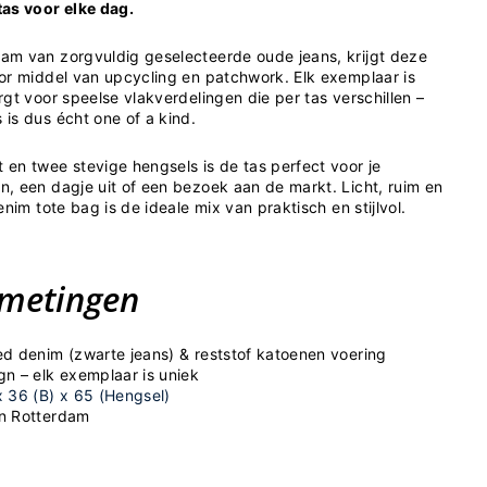
as voor elke dag.
m van zorgvuldig geselecteerde oude jeans, krijgt deze
or middel van upcycling en patchwork. Elk exemplaar is
gt voor speelse vlakverdelingen die per tas verschillen –
is dus écht one of a kind.
en twee stevige hengsels is de tas perfect voor je
, een dagje uit of een bezoek aan de markt. Licht, ruim en
nim tote bag is de ideale mix van praktisch en stijlvol.
fmetingen
d denim (zwarte jeans) & reststof katoenen voering
n – elk exemplaar is uniek
x 36 (B) x 65 (Hengsel)
n Rotterdam