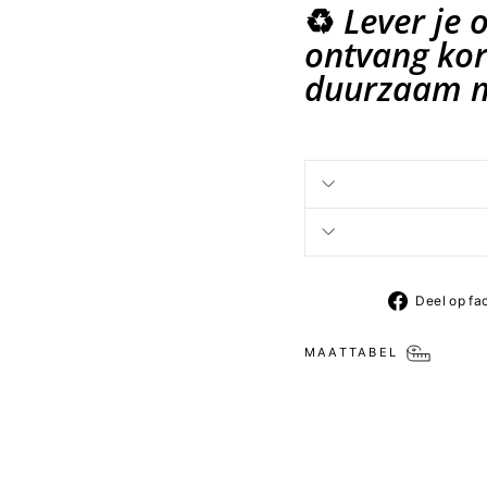
♻️
Lever je 
ontvang kort
duurzaam m
Deel op fa
MAATTABEL