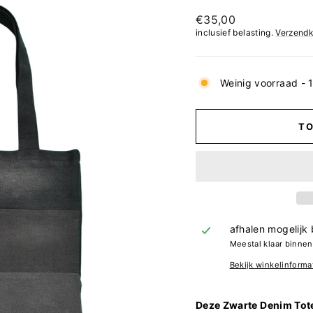
Normale
€35,00
prijs
inclusief belasting.
Verzendk
Weinig voorraad - 1
T
afhalen mogelijk 
Meestal klaar binne
Bekijk winkelinforma
Deze Zwarte Denim Tot