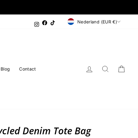
Valuta
Nederland (EUR €)
Facebook
TikTok
Instagram
Inloggen
Zoeken
Wink
Blog
Contact
ycled Denim Tote Bag