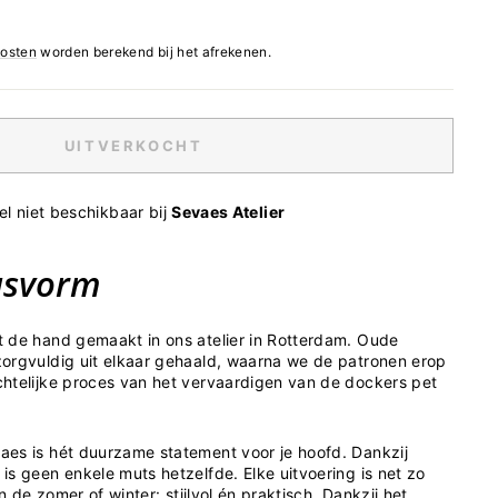
osten
worden berekend bij het afrekenen.
UITVERKOCHT
l niet beschikbaar bij
Sevaes Atelier
asvorm
 de hand gemaakt in ons atelier in Rotterdam. Oude
orgvuldig uit elkaar gehaald, waarna we de patronen erop
htelijke proces van het vervaardigen van de dockers pet
es is hét duurzame statement voor je hoofd. Dankzij
is geen enkele muts hetzelfde. Elke uitvoering is net zo
in de zomer of winter: stijlvol én praktisch. Dankzij het