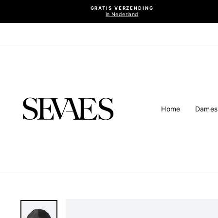
Ga
GRATIS VERZENDING
naar
in Nederland
inhoud
Home
Dames