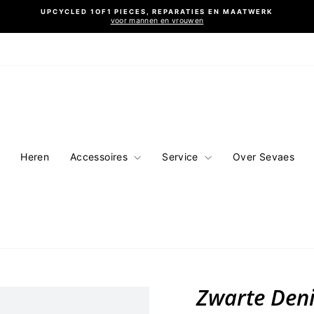
UPCYCLED 1OF1 PIECES, REPARATIES EN MAATWERK
voor mannen en vrouwen
Diavoorstelling
pauzeren
Heren
Accessoires
Service
Over Sevaes
Zwarte Den