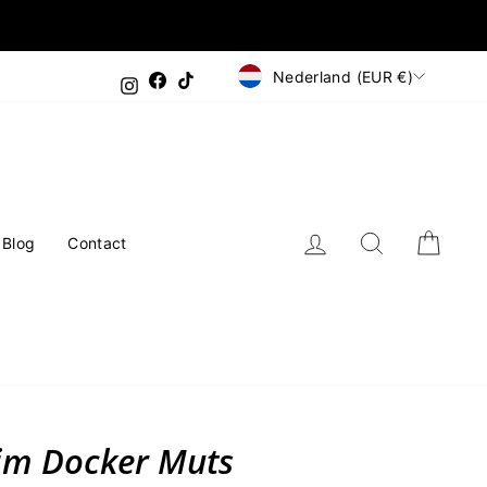
Valuta
Nederland (EUR €)
Facebook
TikTok
Instagram
Inloggen
Zoeken
Wink
Blog
Contact
im Docker Muts