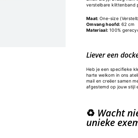
verstelbare klittenband p
Maat:
One-size (Verstel
Omvang hoofd:
62 cm
Materiaal:
100% gerecyc
Liever een dock
Heb je een specifieke kl
harte welkom in ons ate
mail en creëer samen me
afgestemd op jouw stijl
♻️
Wacht nie
unieke exe