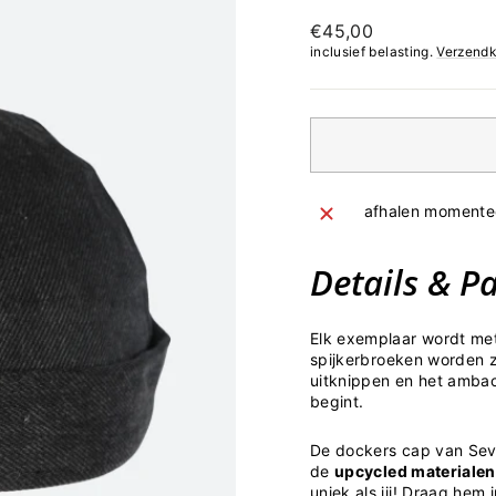
Normale
€45,00
prijs
inclusief belasting.
Verzendk
afhalen momentee
Details & P
Elk exemplaar wordt met
spijkerbroeken worden z
uitknippen en het ambac
begint.
De dockers cap van Seva
de
upcycled materialen
uniek als jij! Draag hem 