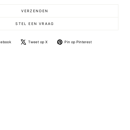
VERZENDEN
STEL EEN VRAAG
Deel
Tweet
Pin
cebook
Tweet op X
Pin op Pinterest
op
op
op
facebook
X
Pinterest