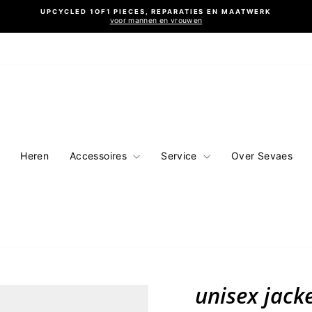
UPCYCLED 1OF1 PIECES, REPARATIES EN MAATWERK
voor mannen en vrouwen
Diavoorstelling
pauzeren
Heren
Accessoires
Service
Over Sevaes
unisex jack