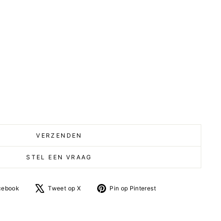
VERZENDEN
STEL EEN VRAAG
Deel
Tweet
Pin
cebook
Tweet op X
Pin op Pinterest
op
op
op
facebook
X
Pinterest