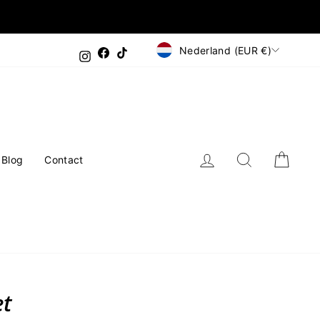
Valuta
Nederland (EUR €)
Facebook
TikTok
Instagram
Inloggen
Zoeken
Wink
Blog
Contact
et