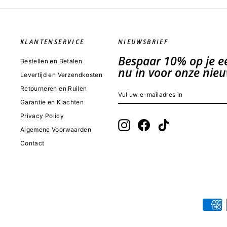
KLANTENSERVICE
NIEUWSBRIEF
Bespaar 10% op je eer
Bestellen en Betalen
nu in voor onze nieu
Levertijd en Verzendkosten
Retourneren en Ruilen
VUL
INSCHRIJVEN
UW
Garantie en Klachten
E-
MAILADRES
Privacy Policy
IN
Instagram
Facebook
TikTok
Algemene Voorwaarden
Contact