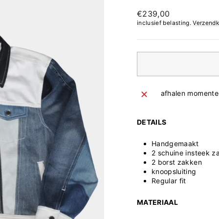
Normale
€239,00
prijs
inclusief belasting.
Verzendk
afhalen momentee
DETAILS
Handgemaakt
2 schuine insteek z
2 borst zakken
knoopsluiting
Regular fit
MATERIAAL