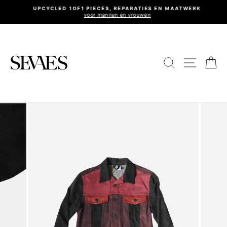
Ga
UPCYCLED 1OF1 PIECES, REPARATIES EN MAATWERK
naar
voor mannen en vrouwen
Diavoorstelling
inhoud
pauzeren
Site nav
Zoeken
Wi