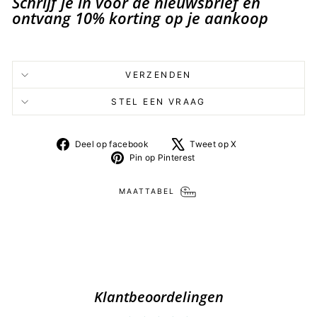
Schrijf je in voor de nieuwsbrief en
ontvang 10% korting op je aankoop
VERZENDEN
STEL EEN VRAAG
Deel
Tweet
Deel op facebook
Tweet op X
op
op
Pin
Pin op Pinterest
facebook
X
op
Pinterest
MAATTABEL
Klantbeoordelingen