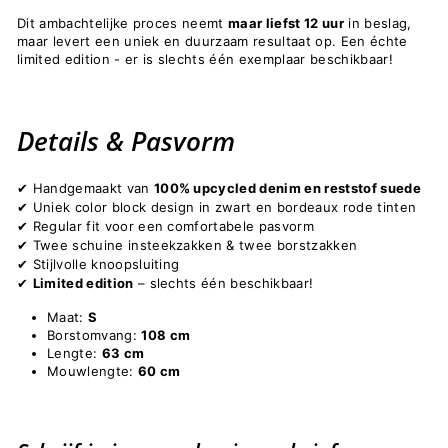
Dit ambachtelijke proces neemt
maar liefst 12 uur
in beslag,
maar levert een uniek en duurzaam resultaat op. Een échte
limited edition - er is slechts één exemplaar beschikbaar!
Details & Pasvorm
Handgemaakt van
100% upcycled denim en reststof suede
✔
Uniek color block design in zwart en bordeaux rode tinten
✔
Regular fit voor een comfortabele pasvorm
✔
Twee schuine insteekzakken & twee borstzakken
✔
Stijlvolle knoopsluiting
✔
Limited edition
–
slechts
éé
n beschikbaar!
✔
Maat:
S
Borstomvang:
108 cm
Lengte:
63 cm
Mouwlengte:
60 cm