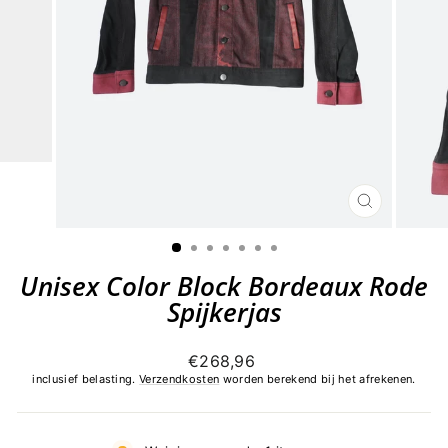
SLUITEN
(ESC)
Unisex Color Block Bordeaux Rode
Spijkerjas
Normale
€268,96
prijs
inclusief belasting.
Verzendkosten
worden berekend bij het afrekenen.