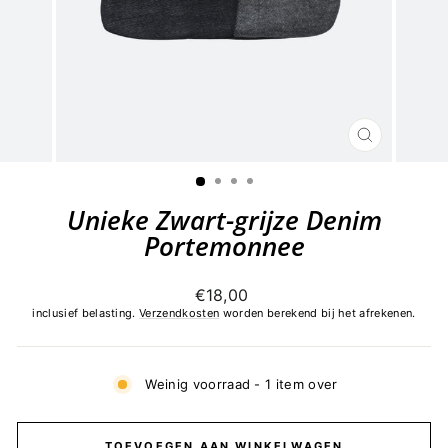
SLUITEN
(ESC)
Unieke Zwart-grijze Denim
Portemonnee
Normale
€18,00
prijs
inclusief belasting.
Verzendkosten
worden berekend bij het afrekenen.
Weinig voorraad - 1 item over
TOEVOEGEN AAN WINKELWAGEN