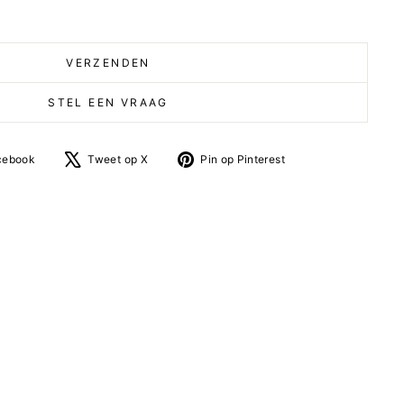
VERZENDEN
STEL EEN VRAAG
Deel
Tweet
Pin
cebook
Tweet op X
Pin op Pinterest
op
op
op
facebook
X
Pinterest