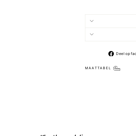
Deel op fa
MAATTABEL