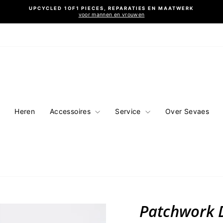
UPCYCLED 1OF1 PIECES, REPARATIES EN MAATWERK
voor mannen en vrouwen
Diavoorstelling
pauzeren
Heren
Accessoires
Service
Over Sevaes
Patchwork 