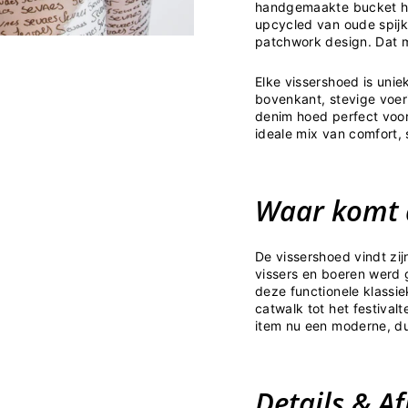
handgemaakte bucket hat 
upcycled van oude spij
patchwork design. Dat 
Elke vissershoed is unie
bovenkant, stevige voer
denim hoed perfect voor 
ideale mix van comfort, 
Waar komt 
De vissershoed vindt zij
vissers en boeren werd 
deze functionele klassi
catwalk tot het festivalt
item nu een moderne, d
Details & A