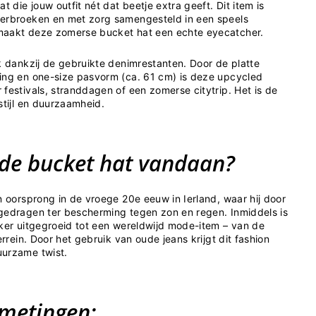
die jouw outfit nét dat beetje extra geeft. Dit item is
kerbroeken en met zorg samengesteld in een speels
maakt deze zomerse bucket hat een echte eyecatcher.
k dankzij de gebruikte denimrestanten. Door de platte
ing en one-size pasvorm (ca. 61 cm) is deze upcycled
festivals, stranddagen of een zomerse citytrip. Het is de
stijl en duurzaamheid.
de bucket hat vandaan?
n oorsprong in de vroege 20e eeuw in Ierland, waar hij door
gedragen ter bescherming tegen zon en regen. Inmiddels is
eker uitgegroeid tot een wereldwijd mode-item – van de
errein. Door het gebruik van oude jeans krijgt dit fashion
uurzame twist.
fmetingen: