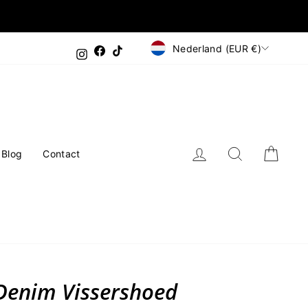
Valuta
Nederland (EUR €)
Facebook
TikTok
Instagram
Inloggen
Zoeken
Wink
Blog
Contact
Denim Vissershoed