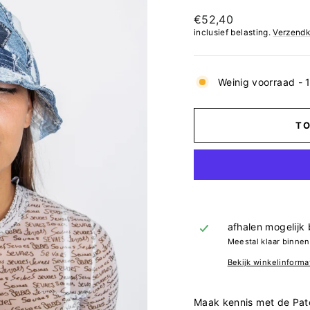
Normale
€52,40
prijs
inclusief belasting.
Verzendk
Weinig voorraad - 1
T
afhalen mogelijk 
Meestal klaar binne
Bekijk winkelinforma
Maak kennis met de Pat