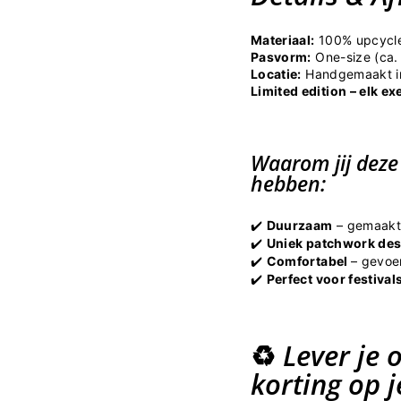
Materiaal:
100% upcycle
Pasvorm:
One-size (ca.
Locatie:
Handgemaakt i
Limited edition – elk ex
Waarom jij deze
hebben:
Duurzaam
– gemaakt 
✔️
Uniek patchwork des
✔️
Comfortabel
– gevoe
✔️
Perfect voor festiva
✔️
Lever je 
♻️
korting op 