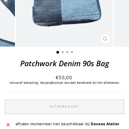
SLUITEN
(ESC)
Patchwork Denim 90s Bag
Normale
€55,00
prijs
inclusief belasting.
Verzendkosten
worden berekend bij het afrekenen.
UITVERKOCHT
afhalen momenteel niet beschikbaar bij
Sevaes Atelier