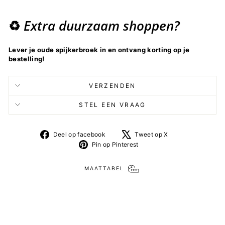
Extra duurzaam shoppen?
♻️
Lever je oude spijkerbroek in en ontvang korting op je
bestelling!
VERZENDEN
STEL EEN VRAAG
Deel
Tweet
Deel op facebook
Tweet op X
op
op
Pin
Pin op Pinterest
facebook
X
op
Pinterest
MAATTABEL