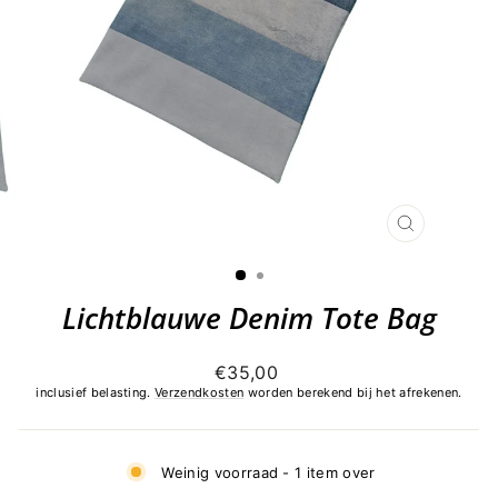
SLUITEN
(ESC)
Lichtblauwe Denim Tote Bag
Normale
€35,00
prijs
inclusief belasting.
Verzendkosten
worden berekend bij het afrekenen.
Weinig voorraad - 1 item over