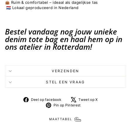
👜 Ruim & comfortabel – ideaal als dagelijkse tas
🇳🇱 Lokaal geproduceerd in Nederland
Bestel vandaag nog jouw unieke
denim tote bag en haal hem op in
ons atelier in Rotterdam!
VERZENDEN
STEL EEN VRAAG
Deel
Tweet
Deel op facebook
Tweet op X
op
op
Pin
Pin op Pinterest
facebook
X
op
Pinterest
MAATTABEL