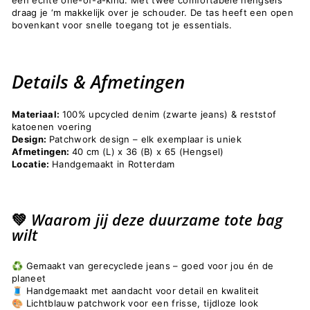
een echte one-of-a-kind. Met twee comfortabele hengsels
draag je ‘m makkelijk over je schouder. De tas heeft een open
bovenkant voor snelle toegang tot je essentials.
Details & Afmetingen
Materiaal:
100% upcycled denim (zwarte jeans) & reststof
katoenen voering
Design:
Patchwork design – elk exemplaar is uniek
Afmetingen:
40 cm (L) x 36 (B) x 65 (Hengsel)
Locatie:
Handgemaakt in Rotterdam
💚 Waarom jij deze duurzame tote bag
wilt
♻️ Gemaakt van gerecyclede jeans – goed voor jou én de
planeet
🧵 Handgemaakt met aandacht voor detail en kwaliteit
🎨 Lichtblauw patchwork voor een frisse, tijdloze look