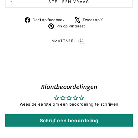
STEL EEN VRAAG
Deel
Tweet
Deel op facebook
Tweet op X
op
op
Pin
Pin op Pinterest
facebook
X
op
Pinterest
MAATTABEL
Klantbeoordelingen
Wees de eerste om een beoordeling te schrijven
Schrijf een beoordeling