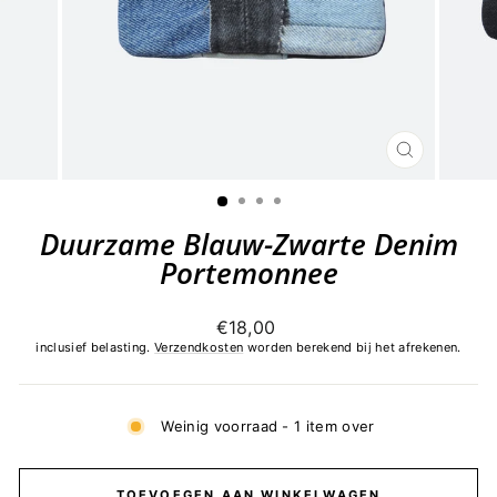
SLUITEN
(ESC)
Duurzame Blauw-Zwarte Denim
Portemonnee
Normale
€18,00
prijs
inclusief belasting.
Verzendkosten
worden berekend bij het afrekenen.
Weinig voorraad - 1 item over
TOEVOEGEN AAN WINKELWAGEN