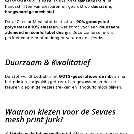
verbondenheid, is deze unieke print samengesteld uit
handschriften van dierbaren en gedrukt op
duurzame,
hoogwaardige mesh stof
.
De U-Circular Mesh stof
bestaat uit
90% gerecycled
polyester en 10% elastaan
, wat zorgt voor een
duurzaam,
ademend en comfortabel design
. Deze zomerse jurk is
perfect voor een stranddag of voor op een festival.
Duurzaam & Kwalitatief
De stof wordt bedrukt met
GOTS-gecertificeerde inkt
en na
het printen zorgvuldig gefixeerd en gewassen, zodat de
kleuren diep in de vezels trekken en langdurig mooi blijven.
Waarom kiezen voor de Sevaes
mesh print jurk?
Unieke en betekenisvolle print
– Mode met een persoonlijk
✔