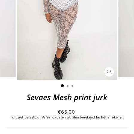
SLUITEN
(ESC)
Sevaes Mesh print jurk
Normale
€65,00
prijs
inclusief belasting.
Verzendkosten
worden berekend bij het afrekenen.