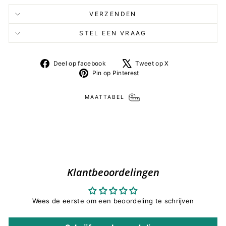
VERZENDEN
STEL EEN VRAAG
Deel
Tweet
Deel op facebook
Tweet op X
op
op
Pin
Pin op Pinterest
facebook
X
op
Pinterest
MAATTABEL
Klantbeoordelingen
Wees de eerste om een beoordeling te schrijven