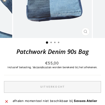
SLUITEN
(ESC)
Patchwork Denim 90s Bag
Normale
€55,00
prijs
inclusief belasting.
Verzendkosten
worden berekend bij het afrekenen.
UITVERKOCHT
afhalen momenteel niet beschikbaar bij
Sevaes Atelier