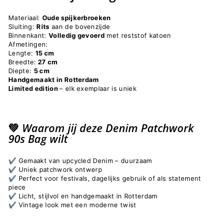
Materiaal:
Oude spijkerbroeken
Sluiting:
Rits
aan de bovenzijde
Binnenkant:
Volledig gevoerd
met reststof katoen
Afmetingen:
Lengte:
15 cm
Breedte:
27 cm
Diepte:
5 cm
Handgemaakt in Rotterdam
Limited edition
– elk exemplaar is uniek
💚 Waarom jij deze Denim Patchwork
90s Bag wilt
✔️ Gemaakt van upcycled Denim – duurzaam
✔️ Uniek patchwork ontwerp
✔️ Perfect voor festivals, dagelijks gebruik of als statement
piece
✔️ Licht, stijlvol en handgemaakt in Rotterdam
✔️ Vintage look met een moderne twist