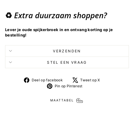
Extra duurzaam shoppen?
♻️
Lever je oude spijkerbroek in en ontvang korting op je
bestelling!
VERZENDEN
STEL EEN VRAAG
Deel
Tweet
Deel op facebook
Tweet op X
op
op
Pin
Pin op Pinterest
facebook
X
op
Pinterest
MAATTABEL