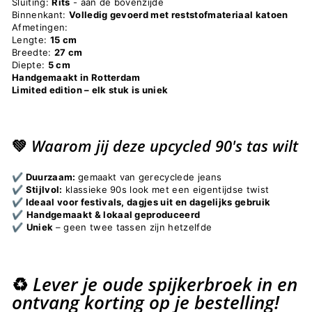
Sluiting:
Rits
- aan de bovenzijde
Binnenkant:
Volledig gevoerd met reststofmateriaal katoen
Afmetingen:
Lengte:
15 cm
Breedte:
27 cm
Diepte:
5 cm
Handgemaakt in Rotterdam
Limited edition – elk stuk is uniek
💚 Waarom jij deze upcycled 90's tas wilt
✔️
Duurzaam:
gemaakt van gerecyclede jeans
✔️
Stijlvol:
klassieke 90s look met een eigentijdse twist
✔️
Ideaal voor festivals, dagjes uit en dagelijks gebruik
✔️
Handgemaakt & lokaal geproduceerd
✔️
Uniek
– geen twee tassen zijn hetzelfde
♻️
Lever je oude spijkerbroek in en
ontvang korting op je bestelling!