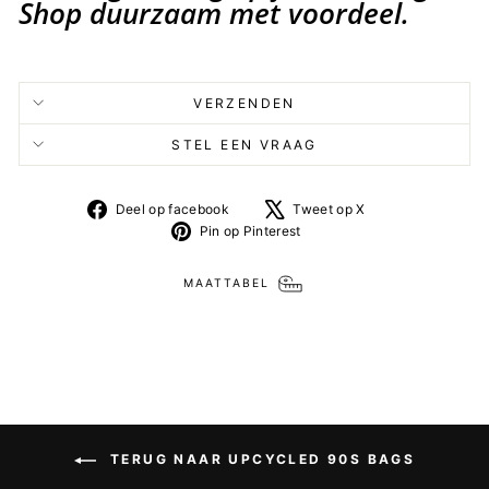
Shop duurzaam met voordeel.
VERZENDEN
STEL EEN VRAAG
Deel
Tweet
Deel op facebook
Tweet op X
op
op
Pin
Pin op Pinterest
facebook
X
op
Pinterest
MAATTABEL
TERUG NAAR UPCYCLED 90S BAGS