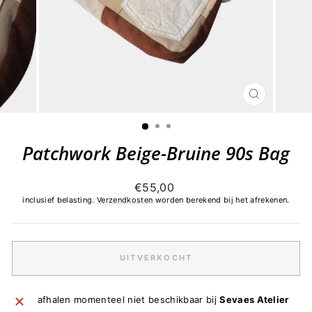
SLUITEN
(ESC)
Patchwork Beige-Bruine 90s Bag
Normale
€55,00
prijs
inclusief belasting.
Verzendkosten
worden berekend bij het afrekenen.
UITVERKOCHT
afhalen momenteel niet beschikbaar bij
Sevaes Atelier