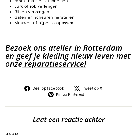
Broek inkorten of innemen
Jurk of rok verlengen
Ritsen vervangen
Gaten en scheuren herstellen
Mouwen of pijpen aanpassen
Bezoek ons atelier in Rotterdam
en geef je kleding nieuw leven met
onze
reparatieservice!
Deel
Tweet
Deel op facebook
Tweet op X
op
op
Pin
Pin op Pinterest
facebook
X
op
Pinterest
Laat een reactie achter
NAAM