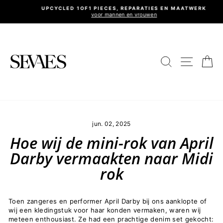
Ga
UPCYCLED 1OF1 PIECES, REPARATIES EN MAATWERK
naar
voor mannen en vrouwen
Diavoorstelling
inhoud
pauzeren
Site nav
Zoeken
Wi
jun. 02, 2025
Hoe wij de mini-rok van April
Darby vermaakten naar Midi
rok
Toen zangeres en performer April Darby bij ons aanklopte of
wij een kledingstuk voor haar konden vermaken, waren wij
meteen enthousiast. Ze had een prachtige denim set gekocht: