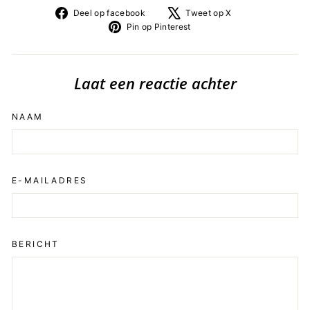
Deel
Tweet
Deel op facebook
Tweet op X
op
op
Pin
Pin op Pinterest
facebook
X
op
Pinterest
Laat een reactie achter
NAAM
E-MAILADRES
BERICHT