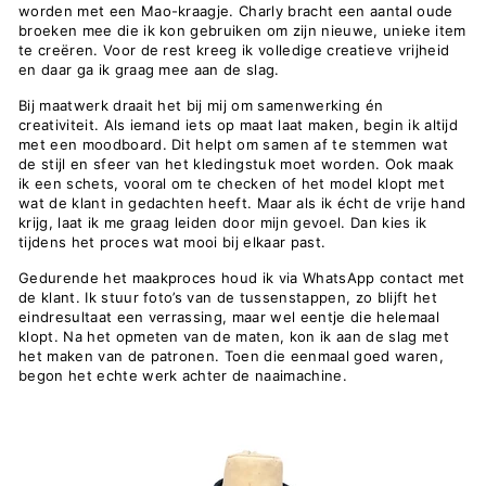
worden met een Mao-kraagje. Charly bracht een aantal oude
broeken mee die ik kon gebruiken om zijn nieuwe, unieke item
te creëren. Voor de rest kreeg ik volledige creatieve vrijheid
en daar ga ik graag mee aan de slag.
Bij maatwerk draait het bij mij om samenwerking én
creativiteit. Als iemand iets op maat laat maken, begin ik altijd
met een moodboard. Dit helpt om samen af te stemmen wat
de stijl en sfeer van het kledingstuk moet worden. Ook maak
ik een schets, vooral om te checken of het model klopt met
wat de klant in gedachten heeft. Maar als ik écht de vrije hand
krijg, laat ik me graag leiden door mijn gevoel. Dan kies ik
tijdens het proces wat mooi bij elkaar past.
Gedurende het maakproces houd ik via WhatsApp contact met
de klant. Ik stuur foto’s van de tussenstappen, zo blijft het
eindresultaat een verrassing, maar wel eentje die helemaal
klopt. Na het opmeten van de maten, kon ik aan de slag met
het maken van de patronen. Toen die eenmaal goed waren,
begon het echte werk achter de naaimachine.