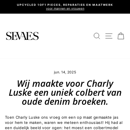
Ga
UPCYCLED 1OF1 PIECES, REPARATIES EN MAATWERK
naar
voor mannen en vrouwen
Diavoorstelling
inhoud
pauzeren
Site nav
Zoeken
Wi
jun. 14, 2025
Wij maakte voor Charly
Luske een uniek colbert van
oude denim broeken.
Toen Charly Luske ons vroeg om een op maat gemaakte jas
voor hem te maken, waren we meteen enthousiast! Hij had al
een duidelijk beeld voor ogen: het moest een colbertmodel